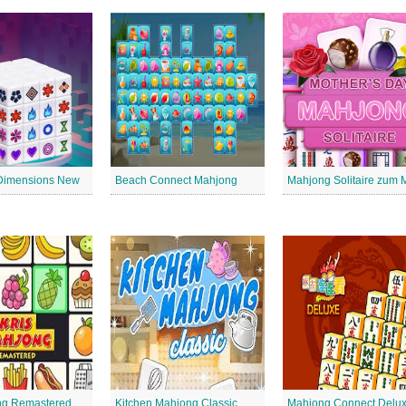
Dimensions New
Beach Connect Mahjong
ng Remastered
Kitchen Mahjong Classic
Mahjong Connect Delu