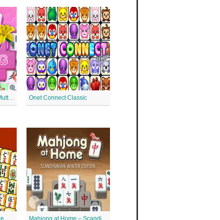
Mahjong Solitaire zum Muttertag
Onet Connect Classic
xe
Mahjong at Home – Scandinavian Mahjong