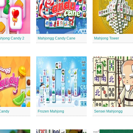
Mahjong Candy 2
Mahjongg Candy Cane
Mahjong Tower
Candy
Frozen Mahjong
Sensei Mahjongg