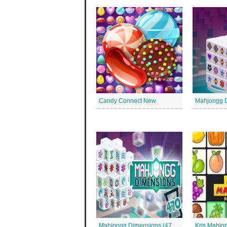
Candy Connect New
Mahjongg 
Mahjongg Dimensions (470 Sekunden)
Kris Mahjo