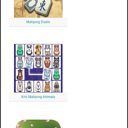
Mahjong Duels
Kris Mahjong Animals