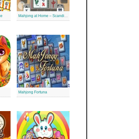
xe
Mahjong at Home – Scandinavian Mahjong
Mahjong Fortuna