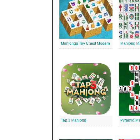
Mahjongg Toy Chest Modern
Mahjong Ma
Tap 3 Mahjong
Pyramid Ma