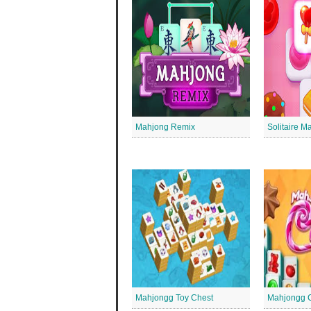
Mahjong Remix
Solitaire 
Mahjongg Toy Chest
Mahjongg 