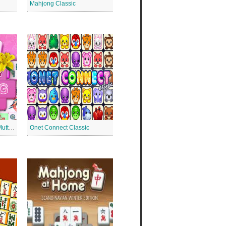
Mahjong Classic
Mahjong Solitaire zum Muttertag
Onet Connect Classic