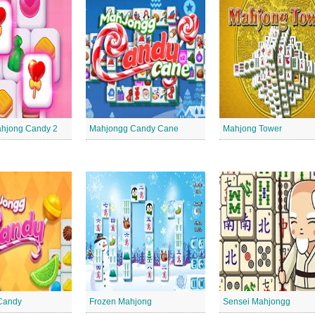
Mahjong Candy 2
Mahjongg Candy Cane
Mahjong Tower
Candy
Frozen Mahjong
Sensei Mahjongg