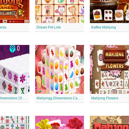
ania
Dream Pet Link
Kaffee Mahjong
Mahjongg Dimensions 15 Minuten
Mahjongg Dimensions Candy 640 Sekunden
Mahjong Flowers